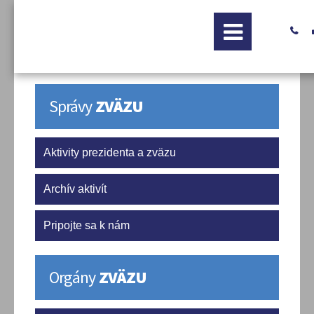

Správy
ZVÄZU
Aktivity prezidenta a zväzu
Archív aktivít
Pripojte sa k nám
Orgány
ZVÄZU