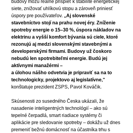
budovy môžu reálne prispieť k stabilite energetickej
siete, znižovať uhlíkovú stopu a zároveň priniesť
úspory pre používateľov.
„Aj slovenské
stavebníctvo stojí na prahu novej éry. Zníženie
spotreby energie o 15–30 %, úspora nákladov na
elektrinu a vyšší komfort bývania sú ciele, ktoré
rezonujú aj medzi slovenskými stavebnými a
developerskými firmami. Budovy už čoskoro
nebudú len spotrebiteľmi energie. Budú jej
aktívnymi manažérmi –
a úlohou nášho odvetvia je pripraviť sa na to
technologicky, projektovo aj legislatívne,“
konštatuje prezident ZSPS, Pavol Kováčik.
Skúsenosti zo susedného Česka ukázali, že
nasadenie inteligentných technológií – ako sú
tepelné čerpadlá, smart riadiace systémy či
aplikácie pre sledovanie spotreby – dokážu už dnes
premeniť bežnú domácnosť na účastníka trhu s