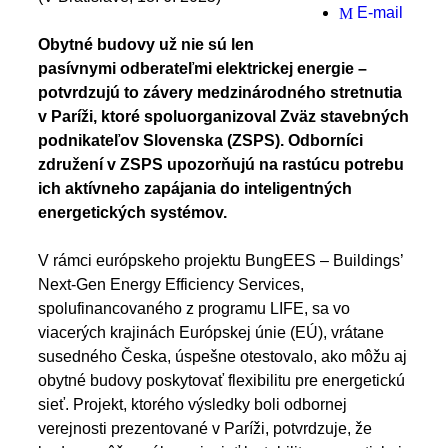
E-mail
Obytné budovy už nie sú len
pasívnymi odberateľmi elektrickej energie –
potvrdzujú to závery medzinárodného stretnutia
v Paríži, ktoré spoluorganizoval Zväz stavebných
podnikateľov Slovenska (ZSPS). Odborníci
združení v ZSPS upozorňujú na rastúcu potrebu
ich aktívneho zapájania do inteligentných
energetických systémov.
V rámci európskeho projektu BungEES – Buildings’
Next-Gen Energy Efficiency Services,
spolufinancovaného z programu LIFE, sa vo
viacerých krajinách Európskej únie (EÚ), vrátane
susedného Česka, úspešne otestovalo, ako môžu aj
obytné budovy poskytovať flexibilitu pre energetickú
sieť. Projekt, ktorého výsledky boli odbornej
verejnosti prezentované v Paríži, potvrdzuje, že