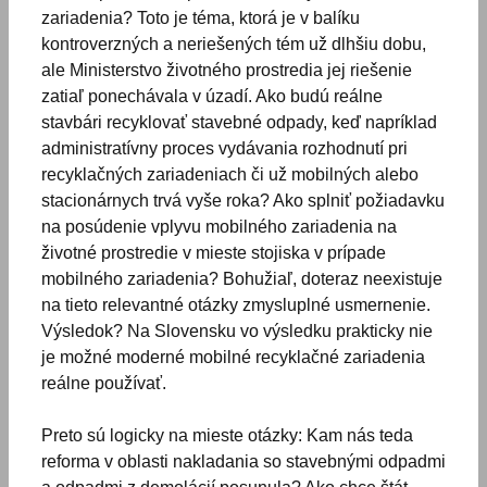
zariadenia? Toto je téma, ktorá je v balíku
kontroverzných a neriešených tém už dlhšiu dobu,
ale Ministerstvo životného prostredia jej riešenie
zatiaľ ponechávala v úzadí. Ako budú reálne
stavbári recyklovať stavebné odpady, keď napríklad
administratívny proces vydávania rozhodnutí pri
recyklačných zariadeniach či už mobilných alebo
stacionárnych trvá vyše roka? Ako splniť požiadavku
na posúdenie vplyvu mobilného zariadenia na
životné prostredie v mieste stojiska v prípade
mobilného zariadenia? Bohužiaľ, doteraz neexistuje
na tieto relevantné otázky zmysluplné usmernenie.
Výsledok? Na Slovensku vo výsledku prakticky nie
je možné moderné mobilné recyklačné zariadenia
reálne používať.
Preto sú logicky na mieste otázky: Kam nás teda
reforma v oblasti nakladania so stavebnými odpadmi