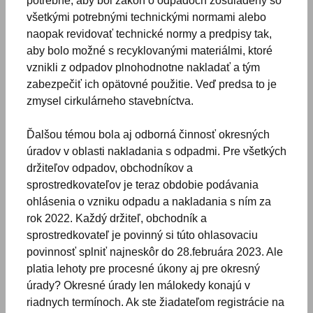
potrebné, aby bol zákon o odpadoch zosúladený so
všetkými potrebnými technickými normami alebo
naopak revidovať technické normy a predpisy tak,
aby bolo možné s recyklovanými materiálmi, ktoré
vznikli z odpadov plnohodnotne nakladať a tým
zabezpečiť ich opätovné použitie. Veď predsa to je
zmysel cirkulárneho stavebníctva.
Ďalšou témou bola aj odborná činnosť okresných
úradov v oblasti nakladania s odpadmi. Pre všetkých
držiteľov odpadov, obchodníkov a
sprostredkovateľov je teraz obdobie podávania
ohlásenia o vzniku odpadu a nakladania s ním za
rok 2022. Každý držiteľ, obchodník a
sprostredkovateľ je povinný si túto ohlasovaciu
povinnosť splniť najneskôr do 28.februára 2023. Ale
platia lehoty pre procesné úkony aj pre okresný
úrady? Okresné úrady len málokedy konajú v
riadnych termínoch. Ak ste žiadateľom registrácie na