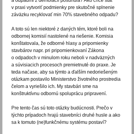
a odpadmi z demolácií posunula? Ako chce štát
v praxi vytvoriť podmienky pre skutočné splnenie
záväzku recyklovať min 70% stavebného odpadu?
A toto sú len niektoré z daných tém, ktoré boli na
odbornej komisií nastolené na riešenie. Komisia
konštatovala, že odborné hlasy a pripomienky
stavbárov napr. pri pripomienkovaní Zákona
o odpadoch v minulom roku neboli v nadväzných
a súvisiacich procesoch premietnuté do praxe. Je
teda načase, aby sa týmto a ďalším nedoriešeným
otázkam postavilo Ministerstvo životného prostredia
čelom a vyriešilo ich. My stavbári sme na
konštruktívnu odbornú spoluprácu pripravení.
Pre tento čas sú toto otázky budúcnosti. Prečo v
týchto prípadoch hrajú stavebníci druhé husle a ako
sa k tomuto (ne)funkčnému systému postaví?