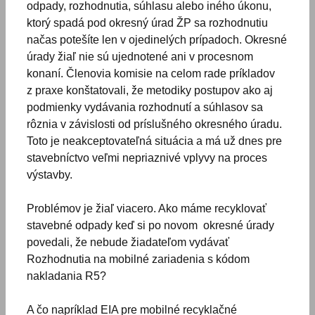
odpady, rozhodnutia, súhlasu alebo iného úkonu,
ktorý spadá pod okresný úrad ŽP sa rozhodnutiu
načas potešíte len v ojedinelých prípadoch. Okresné
úrady žiaľ nie sú ujednotené ani v procesnom
konaní. Členovia komisie na celom rade príkladov
z praxe konštatovali, že metodiky postupov ako aj
podmienky vydávania rozhodnutí a súhlasov sa
rôznia v závislosti od príslušného okresného úradu.
Toto je neakceptovateľná situácia a má už dnes pre
stavebníctvo veľmi nepriaznivé vplyvy na proces
výstavby.
Problémov je žiaľ viacero. Ako máme recyklovať
stavebné odpady keď si po novom okresné úrady
povedali, že nebude žiadateľom vydávať
Rozhodnutia na mobilné zariadenia s kódom
nakladania R5?
A čo napríklad EIA pre mobilné recyklačné