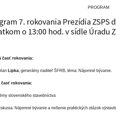
PROGRAM
gram 7. rokovania Prezídia ZSPS dň
atkom o 13:00 hod. v sídle Úradu Z
á časť rokovania:
ilan
Lipka
, generálny riaditeľ ŠFRB, téma:
Nájomné bývanie.
á časť rokovania:
 témy slovenského stavebníctva
iskusia:
Nájomné bývanie a riešenie praktických otázok výstav