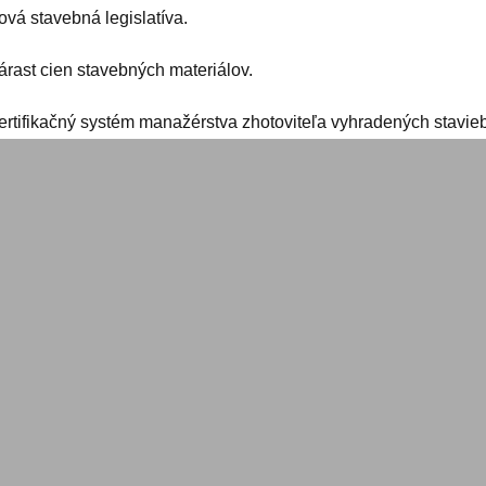
ová stavebná legislatíva.
árast cien stavebných materiálov.
Certifikačný systém manažérstva zhotoviteľa vyhradených stavieb
ne témy slovenského stavebníctva
Informácia o aktivitách prezidenta Ing. Pavla
Kováčika
, PhD., 
u
, PhD.
 Pripomienky ZSPS k návrhu novely zákona, ktorým sa mení a do
Odpoveď ZSPS na žiadosť o zmenu názvu SOŠ Považská Bystr
ozväzové témy
Kontrola plnenia uznesení Prezídia ZSPS