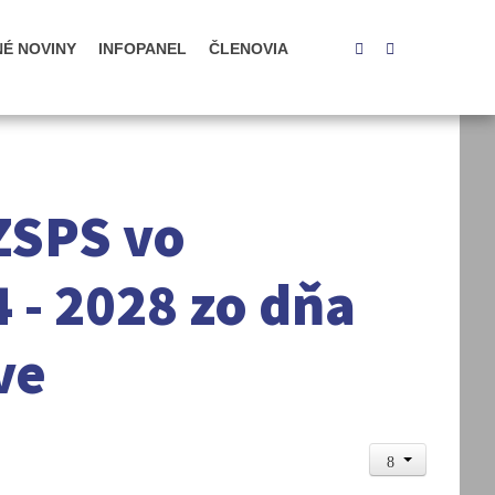
NÉ NOVINY
INFOPANEL
ČLENOVIA


 ZSPS vo
- 2028 zo dňa
ve