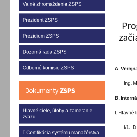
Valné zhromaždenie ZSPS
Prezident ZSPS
Pro
zači
Prezídium ZSPS
Dozorná rada ZSPS
Odborné komisie ZSPS
A. Verejn
Ing. M
Dokumenty
ZSPS
B. Intern
Hlavné ciele, úlohy a zameranie
I. Hlavné
zväzu
I/1. D
Certifikácia systému manažérstva