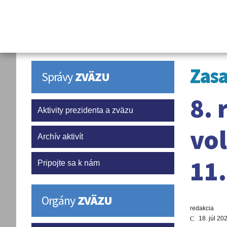
Zasa
Správy
ZVÄZU
8. 
Aktivity prezidenta a zväzu
vo
Archív aktivít
11.
Pripojte sa k nám
Orgány
ZVÄZU
redakcia
18. júl 20