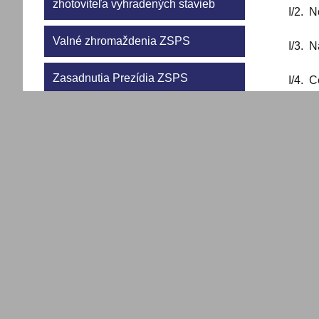
zhotoviteľa vyhradených stavieb
I/2. N
Valné zhromaždenia ZSPS
I/3. N
Zasadnutia Prezídia ZSPS
I/4. 
II. Aktuál
Zasadnutia Dozornej rady ZSPS
II/1. 
Rokovania Odborných komisií
Malin
ZSPS
II/2.
Regionálne konferencie ZSPS
II/3 
Členstvá ZSPS
III. Vnútr
Tripartita
III/1. 
Partnerstvá a spolupráce