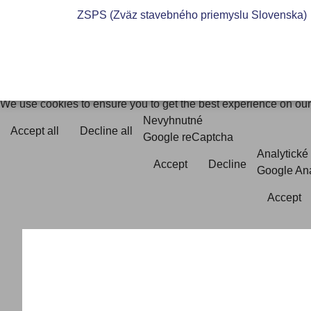
ZSPS (Zväz stavebného priemyslu Slovenska)
Save
Cookies user preferences
We use cookies to ensure you to get the best experience on our 
Nevyhnutné
Accept all
Decline all
Google reCaptcha
Analytické
Accept
Decline
Google Ana
Accept