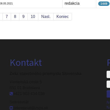
redakcia
08.05.2021
1449
7
8
9
10
Nasl.
Koniec
Kontakt
Zväz stavebného priemyslu Slovenska
Viedenská cesta 5
851 01 Bratislava
+421 903 434 038
Sekretariát
N
N
sekretariat@zsps.sk