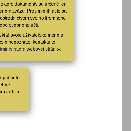
iektoré dokumenty sú určené len
lenom zväzu. Prosím prihláste sa
rostredníctvom svojho firemného
lebo osobného účtu.
okiaľ svoje užívateľské meno a
eslo nepoznáte, kontaktujte
dministrátora
webovej stránky.
 pribudlo
rebné
Spravodaja