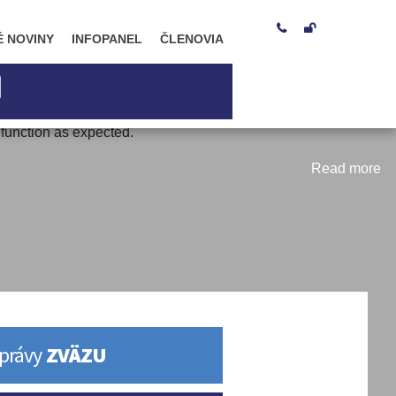


É NOVINY
INFOPANEL
ČLENOVIA
 function as expected.
Read more
právy
ZVÄZU