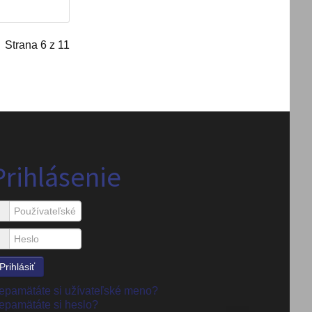
Strana 6 z 11
Prihlásenie
Používateľské meno
Heslo
Prihlásiť
epamätáte si užívateľské meno?
epamätáte si heslo?