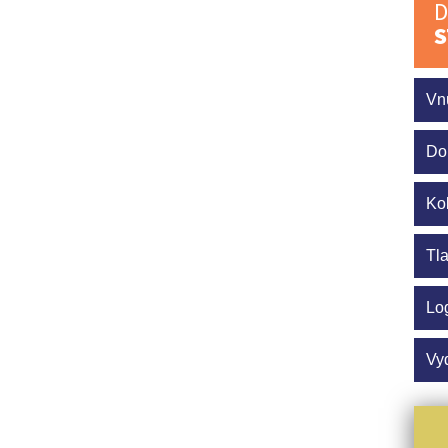
D
S
Vn
Do
Ko
Tl
Lo
Vy