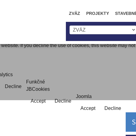
ZVÄZ
PROJEKTY
STAVEBN
website. If you decline the use of cookies, this website may not
lytics
Funkčné
Decline
JBCookies
Joomla
Accept
Decline
Accept
Decline
S