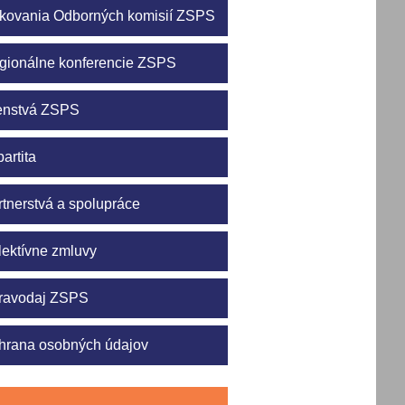
kovania Odborných komisií ZSPS
gionálne konferencie ZSPS
enstvá ZSPS
partita
rtnerstvá a spolupráce
lektívne zmluvy
ravodaj ZSPS
hrana osobných údajov