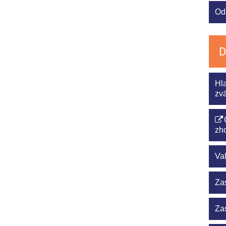
Od
D
Hl
zv
zh
Va
Za
Za