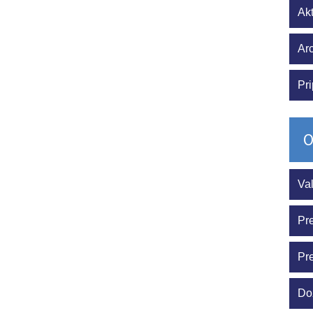
Akt
Arc
Pri
O
Va
Pr
Pr
Do