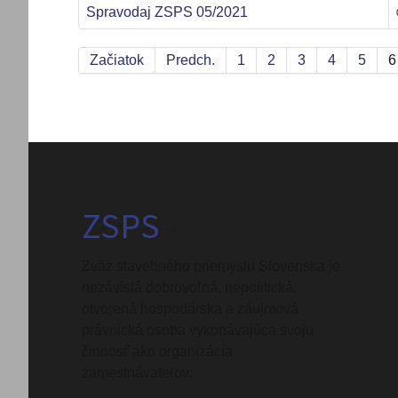
Spravodaj ZSPS 05/2021
Začiatok
Predch.
1
2
3
4
5
6
ZSPS
v skratke
Zväz stavebného priemyslu Slovenska je
nezávislá dobrovoľná, nepolitická,
otvorená hospodárska a záujmová
právnická osoba vykonávajúca svoju
činnosť ako organizácia
zamestnávateľov.