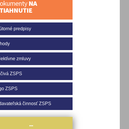
okumenty
NA
TIAHNUTIE
útorné predpisy
hody
lektívne zmluvy
ačivá ZSPS
go ZSPS
davateľská činnosť ZSPS