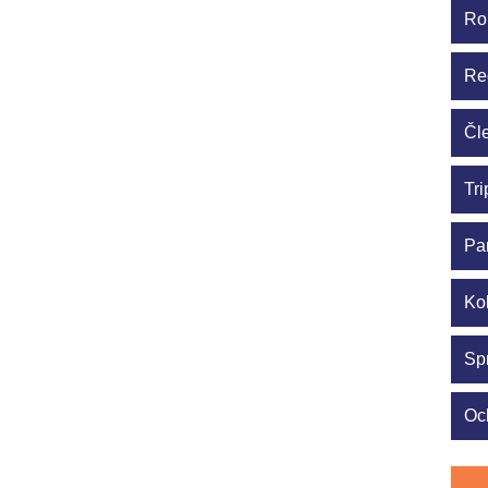
Ro
Re
Čl
Tri
Pa
Ko
Sp
Oc