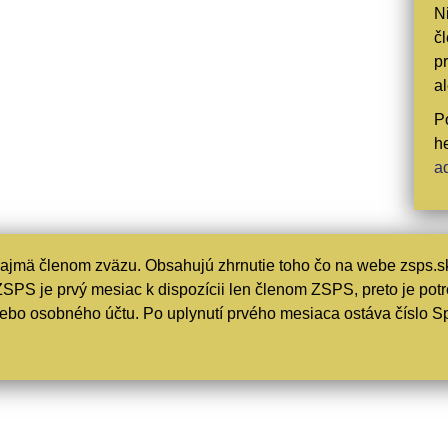
N
č
p
a
P
h
a
ajmä členom zväzu. Obsahujú zhrnutie toho čo na webe zsps.sk
ZSPS je prvý mesiac k dispozícii len členom ZSPS, preto je pot
alebo osobného účtu. Po uplynutí prvého mesiaca ostáva číslo 