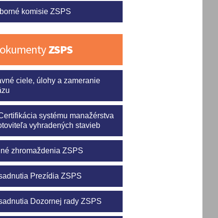
borné komisie ZSPS
okumenty
ZSPS
avné ciele, úlohy a zameranie
äzu
Certifikácia systému manažérstva
otoviteľa vyhradených stavieb
lné zhromaždenia ZSPS
sadnutia Prezídia ZSPS
sadnutia Dozornej rady ZSPS