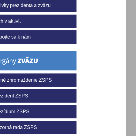
ivity prezidenta a zväzu
hív aktivít
pojte sa k nám
rgány
ZVÄZU
lné zhromaždenie ZSPS
ezident ZSPS
ezídium ZSPS
zorná rada ZSPS