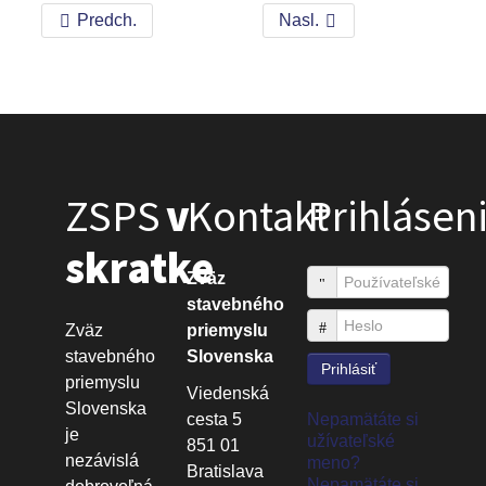
Predch.
Nasl.
ZSPS
v
Kontakt
Prihlásen
skratke
Zväz
Používateľské meno
stavebného
Heslo
Zväz
priemyslu
stavebného
Slovenska
Prihlásiť
priemyslu
Viedenská
Slovenska
cesta 5
Nepamätáte si
je
užívateľské
851 01
nezávislá
meno?
Bratislava
Nepamätáte si