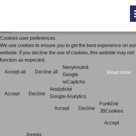
Save
Cookies user preferences
We use cookies to ensure you to get the best experience on our
website. If you decline the use of cookies, this website may not
function as expected.
Nevyhnutné
Accept all
Decline all
Read more
Google
reCaptcha
Analytické
Accept
Decline
Google Analytics
Funkčné
Accept
Decline
JBCookies
Accept
Joomla