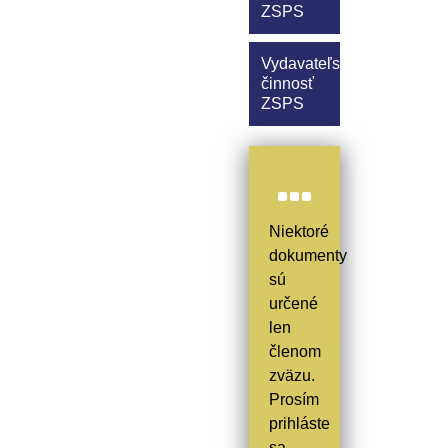
ZSPS
Vydavateľská
činnosť
ZSPS
Niektoré
dokumenty
sú
určené
len
členom
zväzu.
Prosím
prihláste
sa