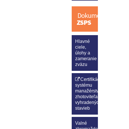
Dokumenty
ZSPS
Hlavné
ciele,
úlohy a
zameranie
zväzu
Certifikácia
systému
manažérstva
zhotoviteľa
vyhradených
stavieb
Valné
zhromaždenia