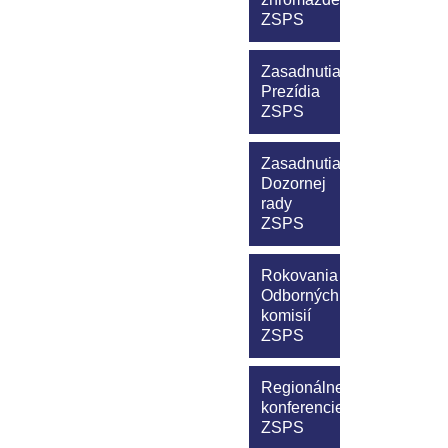
ZSPS
Zasadnutia
Prezídia
ZSPS
Zasadnutia
Dozornej
rady
ZSPS
Rokovania
Odborných
komisií
ZSPS
Regionálne
konferencie
ZSPS