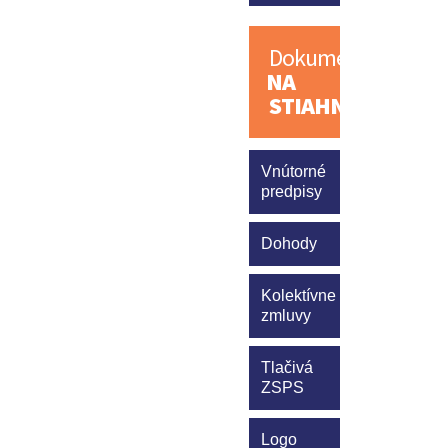
Dokumenty
NA
STIAHNUTIE
Vnútorné
predpisy
Dohody
Kolektívne
zmluvy
Tlačivá
ZSPS
Logo