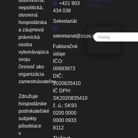
dobrovoľná,
+421 903
heslo?
nepolitická,
434 038
otvorená
Sekretariát
hospodárska
a záujmová
Vyhľadávanie
sekretariat@zsps.sk
právnická
osoba
Fakturačné
vykonávajúca
údaje
svoju
IČO:
činnosť ako
00683973
organizácia
DIČ:
zamestnávateľov.
2020835410
IČ DPH:
Združuje
SK2020835410
hospodárske
č. ú.: SK93
podnikateľské
0200 0000
subjekty
0000 0933
pôsobiace
8112
v