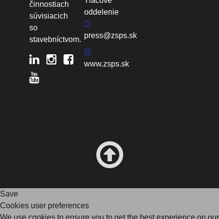
Tlačové
činnostiach
oddelenie
súvisiacich
so
press@zsps.sk
stavebníctvom.
www.zsps.sk
Save
Cookies user preferences
We use cookies to ensure you to get the best experience on our