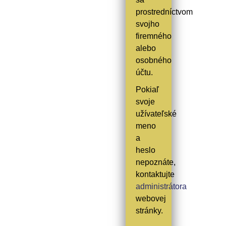
prostredníctvom
svojho
firemného
alebo
osobného
účtu.
Pokiaľ
svoje
užívateľské
meno
a
heslo
nepoznáte,
kontaktujte
administrátora
webovej
stránky.