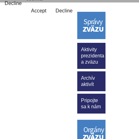
Decline
Accept
Decline
Správy
ZVÄZU
Aktivity
prezidenta
a zväzu
Archív
aktivít
Pripojte
sa k nám
Orgány
ZVÄZU