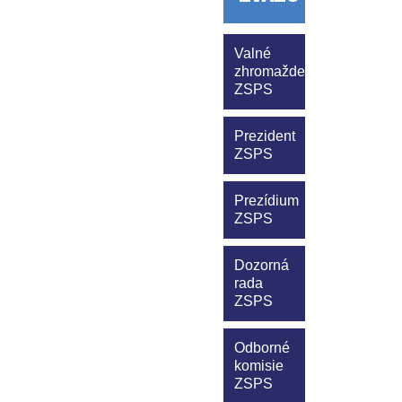
Valné
zhromaždenie
ZSPS
Prezident
ZSPS
Prezídium
ZSPS
Dozorná
rada
ZSPS
Odborné
komisie
ZSPS