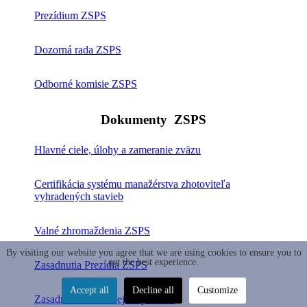
Prezídium ZSPS
Dozorná rada ZSPS
Odborné komisie ZSPS
Dokumenty
ZSPS
Hlavné ciele, úlohy a zameranie zväzu
Certifikácia systému manažérstva zhotoviteľa
vyhradených stavieb
Valné zhromaždenia ZSPS
By visiting our website you agree that we are using cookies to ensure you to
get the best experience.
Zasadnutia Prezídia ZSPS
Accept all
Decline all
Customize
Zasadnutia Dozornej rady ZSPS