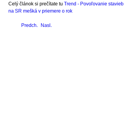
Celý článok si prečítate tu
Trend - Povoľovanie stavieb
na SR mešká v priemere o rok
Predch.
Nasl.
ZSPS
v skratke
Zväz stavebného priemyslu Slovenska je
nezávislá dobrovoľná, nepolitická, otvorená
hospodárska a záujmová právnická osoba
vykonávajúca svoju činnosť ako
organizácia zamestnávateľov.
Združuje hospodárske podnikateľské
subjekty pôsobiace v činnostiach
súvisiacich so stavebníctvom.