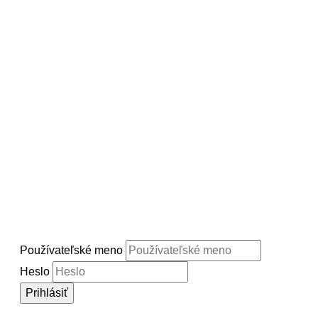
DIČ: 2020835410
IČ DPH: SK2020835410
č. ú.: SK93 0200 0000 0000 0933 8112
Tlačové oddelenie
press@zsps.sk
www.zsps.sk
Prihlásenie
Používateľské meno
Heslo
Prihlásiť