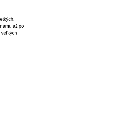
etkých.
ýznamu až po
 veľkých
Prihlásenie