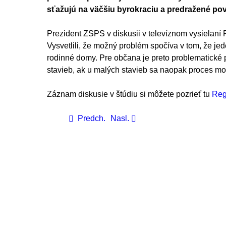
sťažujú na väčšiu byrokraciu a predražené po
Prezident ZSPS v diskusii v televíznom vysielaní 
Vysvetlili, že možný problém spočíva v tom, že je
rodinné domy. Pre občana je preto problematické
stavieb, ak u malých stavieb sa naopak proces moh
Záznam diskusie v štúdiu si môžete pozrieť tu
Reg
Predch.
Nasl.
ZSPS
v skratke