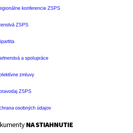
egionálne konferencie ZSPS
lenstvá ZSPS
ipartita
artnerstvá a spolupráce
olektívne zmluvy
pravodaj ZSPS
chrana osobných údajov
kumenty
NA STIAHNUTIE