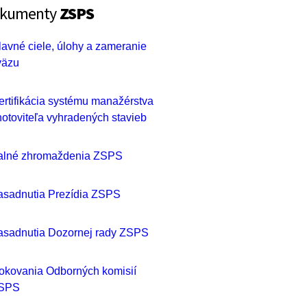
kumenty
ZSPS
lavné ciele, úlohy a zameranie
väzu
ertifikácia systému manažérstva
hotoviteľa vyhradených stavieb
alné zhromaždenia ZSPS
asadnutia Prezídia ZSPS
asadnutia Dozornej rady ZSPS
okovania Odborných komisií
SPS