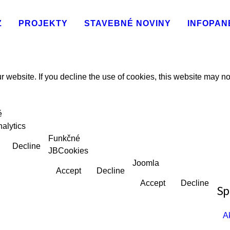
Z
PROJEKTY
STAVEBNÉ NOVINY
INFOPAN
 website. If you decline the use of cookies, this website may no
é
alytics
Funkčné
Decline
JBCookies
Joomla
Accept
Decline
Accept
Decline
Sp
Ak