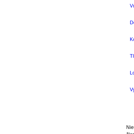
V
D
K
T
L
V
Nie