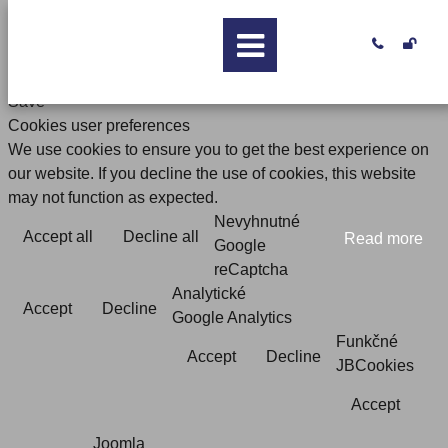


Save
Cookies user preferences
We use cookies to ensure you to get the best experience on
our website. If you decline the use of cookies, this website
may not function as expected.
Nevyhnutné
Accept all
Decline all
Read more
Google
reCaptcha
Analytické
Accept
Decline
Google Analytics
Funkčné
Accept
Decline
JBCookies
Accept
Joomla