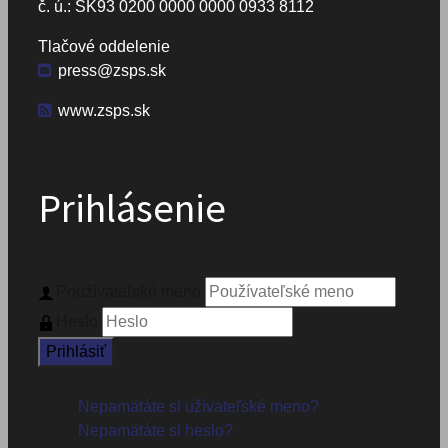
č. ú.: SK93 0200 0000 0000 0933 8112
Tlačové oddelenie
press@zsps.sk
www.zsps.sk
Prihlásenie
Používateľské meno
Heslo
Prihlásiť
Nepamätáte si užívateľské meno?
Nepamätáte si heslo?