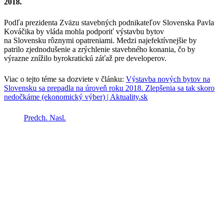
2018.
Podľa prezidenta Zväzu stavebných podnikateľov Slovenska Pavla
Kováčika by vláda mohla podporiť výstavbu bytov
na Slovensku rôznymi opatreniami. Medzi najefektívnejšie by
patrilo zjednodušenie a zrýchlenie stavebného konania, čo by
výrazne znížilo byrokratickú záťaž pre developerov.
Viac o tejto téme sa dozviete v článku:
Výstavba nových bytov na
Slovensku sa prepadla na úroveň roku 2018. Zlepšenia sa tak skoro
nedočkáme (ekonomický výber) | Aktuality.sk
Predch.
Nasl.
ZSPS
v skratke
Zväz stavebného priemyslu Slovenska je nezávislá
dobrovoľná, nepolitická, otvorená hospodárska a
záujmová právnická osoba vykonávajúca svoju
činnosť ako organizácia zamestnávateľov.
Združuje hospodárske podnikateľské subjekty