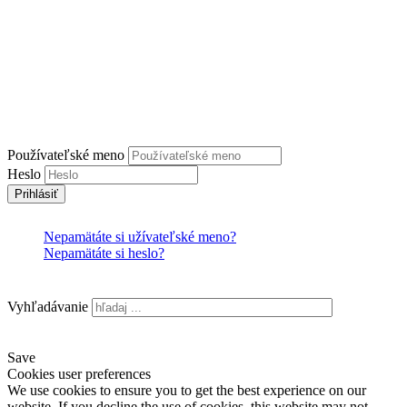
press@zsps.sk
www.zsps.sk
Prihlásenie
Používateľské meno
Heslo
Prihlásiť
Nepamätáte si užívateľské meno?
Nepamätáte si heslo?
Vyhľadávanie
Save
Cookies user preferences
We use cookies to ensure you to get the best experience on our
website. If you decline the use of cookies, this website may not