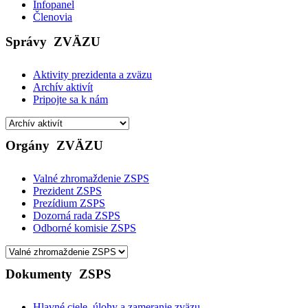
Infopanel
Členovia
Správy
ZVÄZU
Aktivity prezidenta a zväzu
Archív aktivít
Pripojte sa k nám
Orgány
ZVÄZU
Valné zhromaždenie ZSPS
Prezident ZSPS
Prezídium ZSPS
Dozorná rada ZSPS
Odborné komisie ZSPS
Dokumenty
ZSPS
Hlavné ciele, úlohy a zameranie zväzu