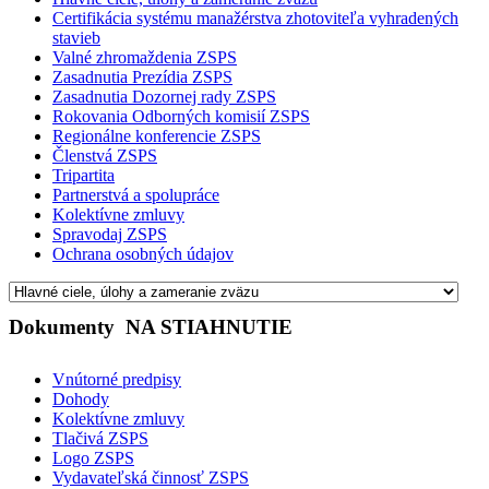
Certifikácia systému manažérstva zhotoviteľa vyhradených
stavieb
Valné zhromaždenia ZSPS
Zasadnutia Prezídia ZSPS
Zasadnutia Dozornej rady ZSPS
Rokovania Odborných komisií ZSPS
Regionálne konferencie ZSPS
Členstvá ZSPS
Tripartita
Partnerstvá a spolupráce
Kolektívne zmluvy
Spravodaj ZSPS
Ochrana osobných údajov
Dokumenty
NA STIAHNUTIE
Vnútorné predpisy
Dohody
Kolektívne zmluvy
Tlačivá ZSPS
Logo ZSPS
Vydavateľská činnosť ZSPS