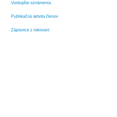
Vonkajšie oznámenia
Publikačná aktvita členov
Zápisnice z rokovaní
ZSPS
v skratke
Zväz stavebného priemyslu Slovenska je
nezávislá dobrovoľná, nepolitická, otvorená
hospodárska a záujmová právnická osoba
vykonávajúca svoju činnosť ako
organizácia zamestnávateľov.