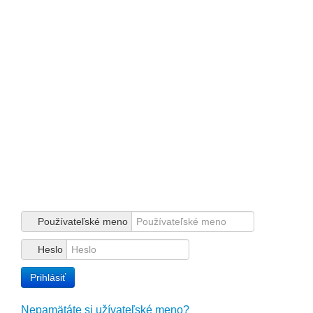
IČO: 00683973
DIČ: 2020835410
IČ DPH: SK2020835410
č. ú.: SK93 0200 0000 0000 0933 8112
Tlačové oddelenie
press@zsps.sk
www.zsps.sk
Prihlásenie
Používateľské meno
Heslo
Prihlásiť
Nepamätáte si užívateľské meno?