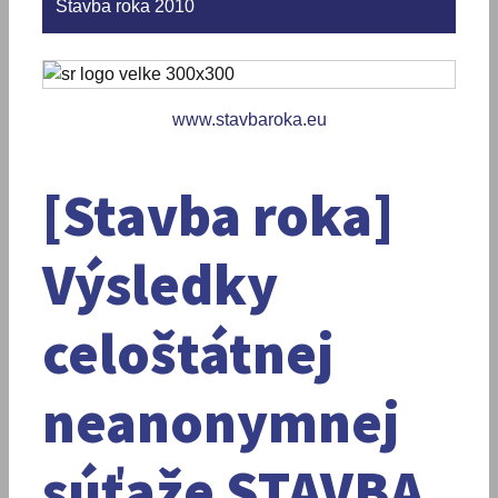
Stavba roka 2010
www.stavbaroka.eu
[Stavba roka]
Výsledky
celoštátnej
neanonymnej
súťaže STAVBA