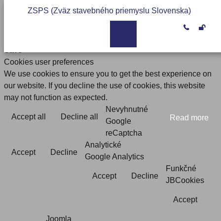
ZSPS (Zväz stavebného priemyslu Slovenska)


Save
Cookies user preferences
We use cookies to ensure you to get the best experience on
our website. If you decline the use of cookies, this website
may not function as expected.
Nevyhnutné
Accept all
Decline all
Read more
Google
reCaptcha
Analytické
Accept
Decline
Google Analytics
Funkčné
Accept
Decline
JBCookies
Accept
Joomla