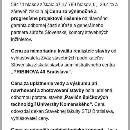
58474 hlasov získala až 17 789 hlasov, t. j. 29,4 % a
zároveň získala aj
Cenu za výnimočné a
progresívne projektové riešenie
od hlavného
garanta odbornej časti súťaže a generálneho
partnera súťaže Slovenskej komory stavebných
inžinierov.
Cenu za mimoriadnu kvalitu realizácie stavby
od
vyhlasovateľa Zväz stavebných podnikateľov
Slovenska získala stavba administratívneho centra
„PRIBINOVA 40 Bratislava“.
Cena za uplatnenie vedy a výskumu pri
navrhovaní a zhotovovaní stavby
bola udelená
odbornou porotou stavbe „
Pavilón špičkových
technológií Univerzity
Komenského“.
Cenu
odovzdal dekan Stavebnej fakulty STU Bratislava,
vyhlasovateľ ceny.
Cena za nápaditý architektonický koncept
– bola