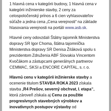
1 hlavná cena v kategórii budovy, 1 hlavná cena v
kategórii inžinierske stavby, 2 ceny za
celospoločenský prínos a 6 cien vyhlasovateľov
súťaže a jedna cena „Cena verejnosti“ na základe
hlasovania verejnosti na portáli
www.asb.sk.
Hlavné ceny odovzdali Štátny tajomník Ministerstva
dopravy SR Igor Choma, štátna tajomníčka
Ministerstva dopravy SR Denisa Žiláková spolu s
prezidentom Združenia ABF Slovakia Vincentom
Kvočákom a zástupcami generálnych partnerov
CEMMAC, SKSI a ENCORE CAPITAL, s. r. o.
Hlavnú cenu v kategórii inžinierske stavby
a
ocenenie titulom
STAVBA ROKA 2023
získala
stavba „
R4 Prešov, severný obchvat, I. etapa“,
ktorá zároveň získala aj
Cenu za použitie
progresívnych stavebných výrobkov
a
inovatívnych postupov výstavby
od