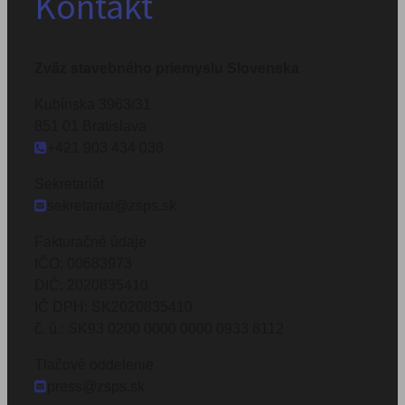
Kontakt
Zväz stavebného priemyslu Slovenska
Kubínska 3963/31
851 01 Bratislava
+421 903 434 038
Sekretariát
sekretariat@zsps.sk
Fakturačné údaje
IČO: 00683973
DIČ: 2020835410
IČ DPH: SK2020835410
č. ú.: SK93 0200 0000 0000 0933 8112
Tlačové oddelenie
press@zsps.sk