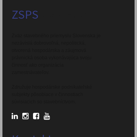
ZSPS
v skratke
Zväz stavebného priemyslu Slovenska je
nezávislá dobrovoľná, nepolitická,
otvorená hospodárska a záujmová
právnická osoba vykonávajúca svoju
činnosť ako organizácia
zamestnávateľov.
Združuje hospodárske podnikateľské
subjekty pôsobiace v činnostiach
súvisiacich so stavebníctvom.