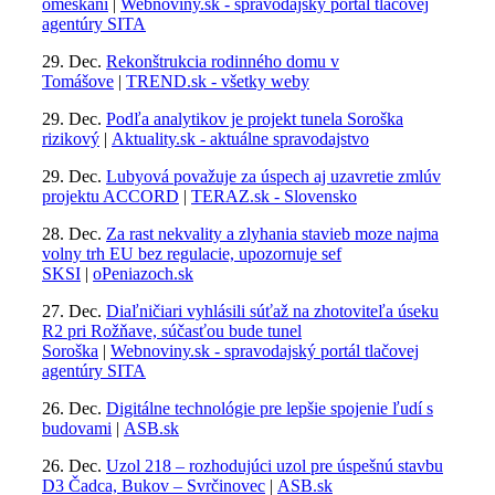
omeškaní
|
Webnoviny.sk - spravodajský portál tlačovej
agentúry SITA
29. Dec.
Rekonštrukcia rodinného domu v
Tomášove
|
TREND.sk - všetky weby
29. Dec.
Podľa analytikov je projekt tunela Soroška
rizikový
|
Aktuality.sk - aktuálne spravodajstvo
29. Dec.
Lubyová považuje za úspech aj uzavretie zmlúv
projektu ACCORD
|
TERAZ.sk - Slovensko
28. Dec.
Za rast nekvality a zlyhania stavieb moze najma
volny trh EU bez regulacie, upozornuje sef
SKSI
|
oPeniazoch.sk
27. Dec.
Diaľničiari vyhlásili súťaž na zhotoviteľa úseku
R2 pri Rožňave, súčasťou bude tunel
Soroška
|
Webnoviny.sk - spravodajský portál tlačovej
agentúry SITA
26. Dec.
Digitálne technológie pre lepšie spojenie ľudí s
budovami
|
ASB.sk
26. Dec.
Uzol 218 – rozhodujúci uzol pre úspešnú stavbu
D3 Čadca, Bukov – Svrčinovec
|
ASB.sk