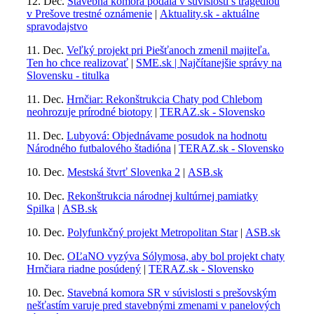
12. Dec.
Stavebná komora podala v súvislosti s tragédiou
v Prešove trestné oznámenie
|
Aktuality.sk - aktuálne
spravodajstvo
11. Dec.
Veľký projekt pri Piešťanoch zmenil majiteľa.
Ten ho chce realizovať
|
SME.sk | Najčítanejšie správy na
Slovensku - titulka
11. Dec.
Hrnčiar: Rekonštrukcia Chaty pod Chlebom
neohrozuje prírodné biotopy
|
TERAZ.sk - Slovensko
11. Dec.
Lubyová: Objednávame posudok na hodnotu
Národného futbalového štadióna
|
TERAZ.sk - Slovensko
10. Dec.
Mestská štvrť Slovenka 2
|
ASB.sk
10. Dec.
Rekonštrukcia národnej kultúrnej pamiatky
Spilka
|
ASB.sk
10. Dec.
Polyfunkčný projekt Metropolitan Star
|
ASB.sk
10. Dec.
OĽaNO vyzýva Sólymosa, aby bol projekt chaty
Hrnčiara riadne posúdený
|
TERAZ.sk - Slovensko
10. Dec.
Stavebná komora SR v súvislosti s prešovským
nešťastím varuje pred stavebnými zmenami v panelových