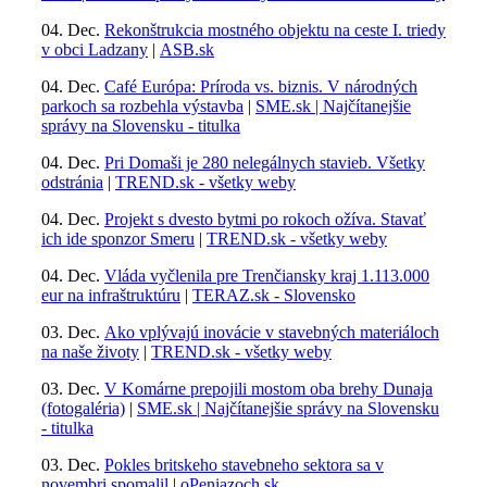
04. Dec.
Rekonštrukcia mostného objektu na ceste I. triedy
v obci Ladzany
|
ASB.sk
04. Dec.
Café Európa: Príroda vs. biznis. V národných
parkoch sa rozbehla výstavba
|
SME.sk | Najčítanejšie
správy na Slovensku - titulka
04. Dec.
Pri Domaši je 280 nelegálnych stavieb. Všetky
odstránia
|
TREND.sk - všetky weby
04. Dec.
Projekt s dvesto bytmi po rokoch ožíva. Stavať
ich ide sponzor Smeru
|
TREND.sk - všetky weby
04. Dec.
Vláda vyčlenila pre Trenčiansky kraj 1.113.000
eur na infraštruktúru
|
TERAZ.sk - Slovensko
03. Dec.
Ako vplývajú inovácie v stavebných materiáloch
na naše životy
|
TREND.sk - všetky weby
03. Dec.
V Komárne prepojili mostom oba brehy Dunaja
(fotogaléria)
|
SME.sk | Najčítanejšie správy na Slovensku
- titulka
03. Dec.
Pokles britskeho stavebneho sektora sa v
novembri spomalil
|
oPeniazoch.sk