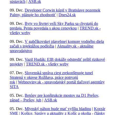
sústavách
|
ASB.sk
09. Dec.
Developer Corwin kúpil v Bratislave pozemok
Palmy, plánuje ho zhodnotiť
|
Dnes24.sk
09. Dec.
Byty vo štvrtej veži Sky Parku sa chystajú do
predaja. Penta povedala s akou cenovkou
|
TREND.sk -
všetky weby
09. Dec.
V gabčíkovskej plavebnej komore vodného diela
začali s injektážou podložia
|
Aktuality.sk - aktuálne
spravodajstvo
09. Dec.
Vazil Hudák: EIB dokáže odstrediť príliš rizikové
projekty
|
TREND.sk - všetky weby
07. Dec.
Slovenská správa ciest zrekonštruuje tunel
Stratená v okrese Rožňava, práce potrvajú
rok
|
Webnoviny.sk - spravodajský portál tlačovej agentúry
SITA
05. Dec.
Betóny pre konštrukcie mostov na D1 Prešov,
západ – Prešov, juh
|
ASB.sk
05. Dec.
Mlynský náhon bude mať vyššiu hladinu
|
Korzár
SME | Košice. Správy a aktuality z Košíc a okolia - články