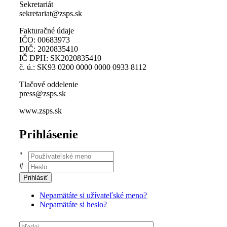
Sekretariát
sekretariat@zsps.sk
Fakturačné údaje
IČO: 00683973
DIČ: 2020835410
IČ DPH: SK2020835410
č. ú.: SK93 0200 0000 0000 0933 8112
Tlačové oddelenie
press@zsps.sk
www.zsps.sk
Prihlásenie
Používateľské
meno
Heslo
Prihlásiť
Nepamätáte si užívateľské meno?
Nepamätáte si heslo?
Vyhľadávanie