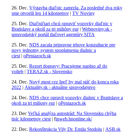
26. Dec.
Výstavba diaľnic zamrzla. Za posledné dva roky
sme otvorili len 14 kilometrov
|
TV Noviny
25. Dec.
Diaľničiari chcú opraviť vozovky diaľnic v
Bratislave a okolí za tri milióny eur
|
Webnoviny.sk -
spravodajský portál tlačovej agentúry SITA
25. Dec.
NDS zacala pripravne trhove konzultacie pre
novy jednotny system spoplatnenia dialnic a
ciest
|
oPeniazoch.sk
25. Dec.
Rezort dopravy: Pracujeme naplno až do
volieb
|
TERAZ.sk - Slovensko
24. Dec.
Nový most cez Ipeľ by mal stáť do konca roka
2022
|
Aktuality.sk - aktuálne spravodajstvo
24. Dec.
NDS chce opravit vozovky dialnic v Bratislave a
okoli za tri miliony eur
|
oPeniazoch.sk
23. Dec
Veľká analýza autostrád: Na Slovensku chýba
tisíc kilometrov ciest
| f
inweb.hnonline.sk/
22. Dec.
Rekonštrukcia Vily Dr. Emila Stodolu
|
ASB.sk