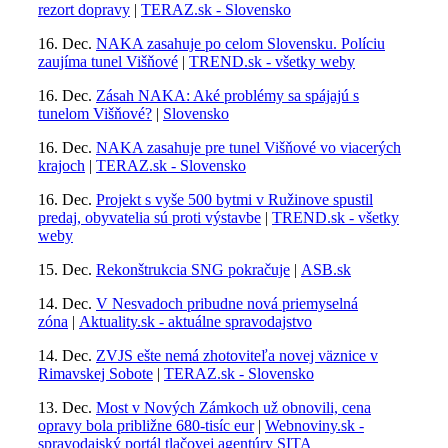
rezort dopravy
|
TERAZ.sk - Slovensko
16. Dec.
NAKA zasahuje po celom Slovensku. Políciu
zaujíma tunel Višňové
|
TREND.sk - všetky weby
16. Dec.
Zásah NAKA: Aké problémy sa spájajú s
tunelom Višňové?
|
Slovensko
16. Dec.
NAKA zasahuje pre tunel Višňové vo viacerých
krajoch
|
TERAZ.sk - Slovensko
16. Dec.
Projekt s vyše 500 bytmi v Ružinove spustil
predaj, obyvatelia sú proti výstavbe
|
TREND.sk - všetky
weby
15. Dec.
Rekonštrukcia SNG pokračuje
|
ASB.sk
14. Dec.
V Nesvadoch pribudne nová priemyselná
zóna
|
Aktuality.sk - aktuálne spravodajstvo
14. Dec.
ZVJS ešte nemá zhotoviteľa novej väznice v
Rimavskej Sobote
|
TERAZ.sk - Slovensko
13. Dec.
Most v Nových Zámkoch už obnovili, cena
opravy bola približne 680-tisíc eur
|
Webnoviny.sk -
spravodajský portál tlačovej agentúry SITA