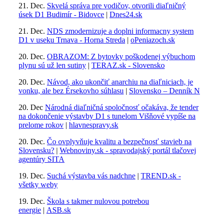
21. Dec.
Skvelá správa pre vodičov, otvorili diaľničný
úsek D1 Budimír - Bidovce
|
Dnes24.sk
21. Dec.
NDS zmodernizuje a doplni informacny system
D1 v useku Trnava - Horna Streda
|
oPeniazoch.sk
20. Dec.
OBRAZOM: Z bytovky poškodenej výbuchom
plynu sú už len sutiny
|
TERAZ.sk - Slovensko
20. Dec.
Návod, ako ukončiť anarchiu na diaľniciach, je
vonku, ale bez Érsekovho súhlasu
|
Slovensko – Denník N
20. Dec
Národná diaľničná spoločnosť očakáva, že tender
na dokončenie výstavby D1 s tunelom Višňové vypíše na
prelome rokov
|
hlavnespravy.sk
20. Dec.
Čo ovplyvňuje kvalitu a bezpečnosť stavieb na
Slovensku?
|
Webnoviny.sk - spravodajský portál tlačovej
agentúry SITA
19. Dec.
Suchá výstavba vás nadchne
|
TREND.sk -
všetky weby
19. Dec.
Škola s takmer nulovou potrebou
energie
|
ASB.sk