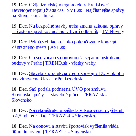
19. Dec.
Ožije izraelský megaprojekt v Bratislave?
Developer (opäť) žiada čas
|
SME.sk | Najčítanejšie správy
na Slovensku - titulka
19. Dec.
Na bezpečné stavby treba zmenu zákona, opravy
sú často už pred kolaudáciou. Tvrdí odborník
|
TV Noviny
18. Dec.
Pekná vyhliadka 2 ako pokračovanie konceptu
Záhradného mesta
|
ASB.sk
18. Dec.
Cresco začalo s obnovou ďalšej administratívnej
budovy v Prahe
|
TREND.sk - všetky weby
18. Dec.
Stavebna produkcia v eurozone aj v EU v oktobri
medzimesacne klesla
|
oPeniazoch.sk
18. Dec.
SaS podala podnet na ÚVO pre zmluvu
Slovenskej pošty na stavebné práce
|
TERAZ.sk -
Slovensko
18. Dec.
Na rekonštrukciu kaštieľa v Rusovciach vyčlenili
o 4,5 mil. eur viac
|
TERAZ.sk - Slovensko
18. Dec.
Na obnovu a stavbu športovísk vyčlenila vláda
60 miliónov eur
|
TERAZ.sk - Slovensko