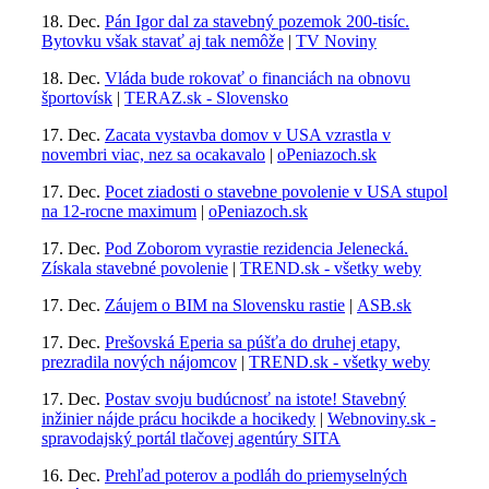
18. Dec.
Pán Igor dal za stavebný pozemok 200-tisíc.
Bytovku však stavať aj tak nemôže
|
TV Noviny
18. Dec.
Vláda bude rokovať o financiách na obnovu
športovísk
|
TERAZ.sk - Slovensko
17. Dec.
Zacata vystavba domov v USA vzrastla v
novembri viac, nez sa ocakavalo
|
oPeniazoch.sk
17. Dec.
Pocet ziadosti o stavebne povolenie v USA stupol
na 12-rocne maximum
|
oPeniazoch.sk
17. Dec.
Pod Zoborom vyrastie rezidencia Jelenecká.
Získala stavebné povolenie
|
TREND.sk - všetky weby
17. Dec.
Záujem o BIM na Slovensku rastie
|
ASB.sk
17. Dec.
Prešovská Eperia sa púšťa do druhej etapy,
prezradila nových nájomcov
|
TREND.sk - všetky weby
17. Dec.
Postav svoju budúcnosť na istote! Stavebný
inžinier nájde prácu hocikde a hocikedy
|
Webnoviny.sk -
spravodajský portál tlačovej agentúry SITA
16. Dec.
Prehľad poterov a podláh do priemyselných