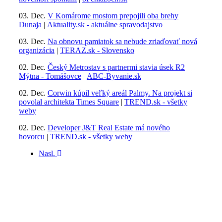
03. Dec.
V Komárome mostom prepojili oba brehy
Dunaja
|
Aktuality.sk - aktuálne spravodajstvo
03. Dec.
Na obnovu pamiatok sa nebude zriaďovať nová
organizácia
|
TERAZ.sk - Slovensko
02. Dec.
Český Metrostav s partnermi stavia úsek R2
Mýtna - Tomášovce
|
ABC-Byvanie.sk
02. Dec.
Corwin kúpil veľký areál Palmy. Na projekt si
povolal architekta Times Square
|
TREND.sk - všetky
weby
02. Dec.
Developer J&T Real Estate má nového
hovorcu
|
TREND.sk - všetky weby
Nasl.