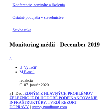
Konferencie, semináre a školenia
Ostatné podujatia v stavebníctve
Stavba roka
Monitoring médií - December 2019
Vytlačiť
E-mail
redakcia
07. január 2020
31. Dec
JEDNÝM Z HLAVNÝCH PROBLÉMOV
ŽELEZNÍC JE DLHODOBÉ PODFINANCOVANIE
INFRAŠTRUKTÚRY, TVRDÍ REZORT
DOPRAVY
|
spravy.goodboog.com