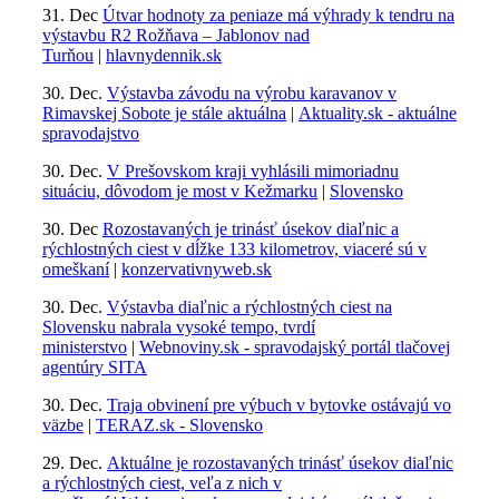
31. Dec
Útvar hodnoty za peniaze má výhrady k tendru na
výstavbu R2 Rožňava – Jablonov nad
Turňou
|
hlavnydennik.sk
30. Dec.
Výstavba závodu na výrobu karavanov v
Rimavskej Sobote je stále aktuálna
|
Aktuality.sk - aktuálne
spravodajstvo
30. Dec.
V Prešovskom kraji vyhlásili mimoriadnu
situáciu, dôvodom je most v Kežmarku
|
Slovensko
30. Dec
Rozostavaných je trinásť úsekov diaľnic a
rýchlostných ciest v dĺžke 133 kilometrov, viaceré sú v
omeškaní
|
konzervativnyweb.sk
30. Dec.
Výstavba diaľnic a rýchlostných ciest na
Slovensku nabrala vysoké tempo, tvrdí
ministerstvo
|
Webnoviny.sk - spravodajský portál tlačovej
agentúry SITA
30. Dec.
Traja obvinení pre výbuch v bytovke ostávajú vo
väzbe
|
TERAZ.sk - Slovensko
29. Dec.
Aktuálne je rozostavaných trinásť úsekov diaľnic
a rýchlostných ciest, veľa z nich v