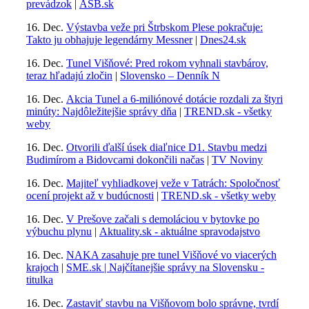
prevádzok
|
ASB.sk
16. Dec.
Výstavba veže pri Štrbskom Plese pokračuje:
Takto ju obhajuje legendárny Messner
|
Dnes24.sk
16. Dec.
Tunel Višňové: Pred rokom vyhnali stavbárov,
teraz hľadajú zločin
|
Slovensko – Denník N
16. Dec.
Akcia Tunel a 6-miliónové dotácie rozdali za štyri
minúty: Najdôležitejšie správy dňa
|
TREND.sk - všetky
weby
16. Dec.
Otvorili ďalší úsek diaľnice D1. Stavbu medzi
Budimírom a Bidovcami dokončili načas
|
TV Noviny
16. Dec.
Majiteľ vyhliadkovej veže v Tatrách: Spoločnosť
ocení projekt až v budúcnosti
|
TREND.sk - všetky weby
16. Dec.
V Prešove začali s demoláciou v bytovke po
výbuchu plynu
|
Aktuality.sk - aktuálne spravodajstvo
16. Dec.
NAKA zasahuje pre tunel Višňové vo viacerých
krajoch
|
SME.sk | Najčítanejšie správy na Slovensku -
titulka
16. Dec.
Zastaviť stavbu na Višňovom bolo správne, tvrdí