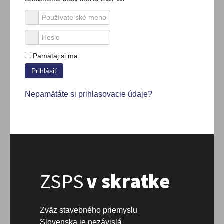
Pamätaj si ma
Prihlásiť
Nepamätáte si prihlasovacie údaje?
ZSPS
v skratke
Zväz stavebného priemyslu
Slovenska je nezávislá