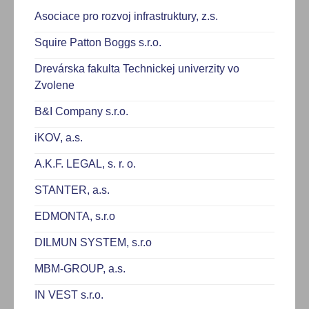
Asociace pro rozvoj infrastruktury, z.s.
Squire Patton Boggs s.r.o.
Drevárska fakulta Technickej univerzity vo
Zvolene
B&I Company s.r.o.
iKOV, a.s.
A.K.F. LEGAL, s. r. o.
STANTER, a.s.
EDMONTA, s.r.o
DILMUN SYSTEM, s.r.o
MBM-GROUP, a.s.
IN VEST s.r.o.